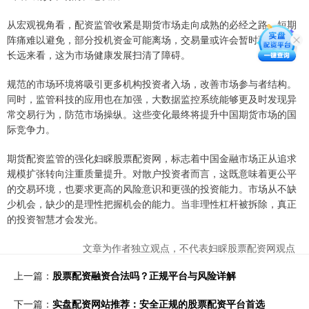
从宏观视角看，配资监管收紧是期货市场走向成熟的必经之路。短期
阵痛难以避免，部分投机资金可能离场，交易量或许会暂时萎缩。但
长远来看，这为市场健康发展扫清了障碍。
规范的市场环境将吸引更多机构投资者入场，改善市场参与者结构。
同时，监管科技的应用也在加强，大数据监控系统能够更及时发现异
常交易行为，防范市场操纵。这些变化最终将提升中国期货市场的国
际竞争力。
期货配资监管的强化妇睬股票配资网，标志着中国金融市场正从追求
规模扩张转向注重质量提升。对散户投资者而言，这既意味着更公平
的交易环境，也要求更高的风险意识和更强的投资能力。市场从不缺
少机会，缺少的是理性把握机会的能力。当非理性杠杆被拆除，真正
的投资智慧才会发光。
文章为作者独立观点，不代表妇睬股票配资网观点
上一篇：
股票配资融资合法吗？正规平台与风险详解
下一篇：
实盘配资网站推荐：安全正规的股票配资平台首选