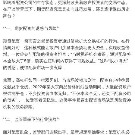
影响着配资公司的生存状态，更深刻改变着散户投资者的交易生态。
在严监管背景下，期货配资究竟是走向规范发展，还是逐渐退出历史
舞台？
**一、期货配资的诱惑与风险**
期货配资，简而言之就是投资者通过借款扩大交易杠杆的行为。在行
情向好时，这种模式能让散户用少量本金撬动更大资金，实现收益倍
增。一位曾参与配资的投资者坦言：“当时觉得机会难得，通过配资将
本金放大了5倍，确实在短时间内获得了可观收益。”这种“以小博大”
的诱惑，使得配资市场一度火爆。
然而，高杠杆如同一把双刃剑。当市场波动加剧时，配资账户往往最
先触及平仓线。2022年某大宗商品价格剧烈波动期间，大量配资账户
被强制平仓，不少投资者血本无归。“不仅本金全无，还欠下配资公司
的债务”，一位受害者回忆道。这类事件暴露出配资市场缺乏风险缓冲
机制的致命缺陷。
**二、监管重拳下的行业洗牌**
面对配资乱象，监管部门连续出手。最新规定明确要求：配资机构必