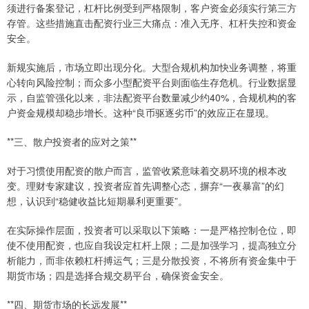
须进行备案登记，杠杆比例受到严格限制，客户资金必须实行第三方
存管。这些措施直击配资行业三大痛点：准入无序、杠杆失控和资金
安全。
新规实施后，市场立即出现分化。大型合规机构加快业务调整，将重
心转向风险控制；而众多小型配资平台则面临生存危机。行业数据显
示，自监管强化以来，非法配资平台数量减少约40%，合规机构的客
户资金规模却稳步增长。这种“良币驱逐劣币”的效应正在显现。
**三、散户投资者的应对之策**
对于习惯使用配资的散户而言，监管收紧意味着交易环境的根本改
变。理财专家建议，投资者应首先调整心态，摒弃“一夜暴富”的幻
想，认识到“稳健收益比短期暴利更重要”。
在实际操作层面，投资者可以采取以下策略：一是严格控制仓位，即
使不使用配资，也应自我设定杠杆上限；二是加强学习，提高独立分
析能力，而非依赖杠杆搏运气；三是分散投资，不将所有资金集中于
期货市场；四是选择合规交易平台，确保资金安全。
**四、期货市场的长远发展**