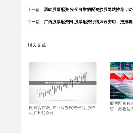
上一篇：
温岭股票配资 安全可靠的配资炒股网站推荐，助
下一篇：
广西股票配资网 股票配资行情风云变幻，把握
相关文章
股票配资账
配资合作网_专业股票配资平台_安全
资，高收益
杠杆炒股合作