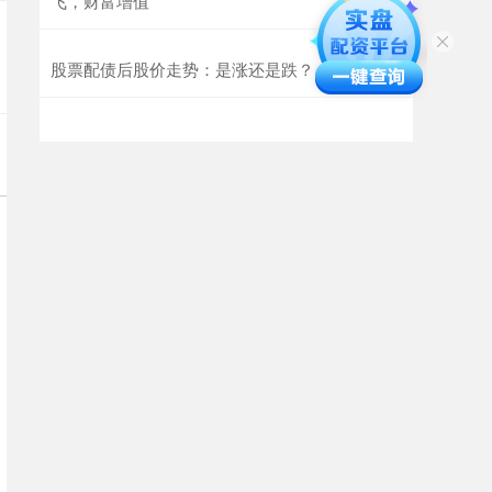
飞，财富增值
股票配债后股价走势：是涨还是跌？