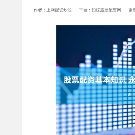
作者：上网配资炒股
平台：妇睬股票配资网
更新