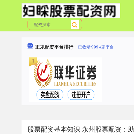
正规配资平台排行
已收录
999
+家平台
股票配资基本知识 永州股票配资：