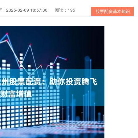
：2025-02-09 18:57:30
阅读：195
股票配资基本知识