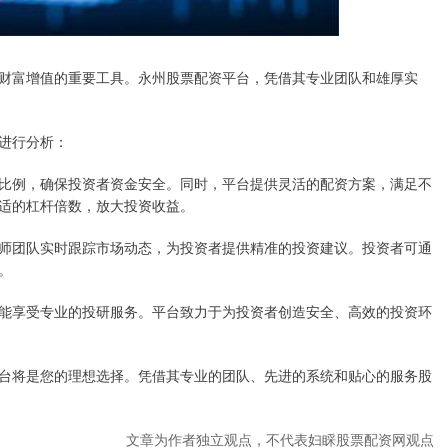
财富增值的重要工具。永州股票配资平台，凭借其专业团队和雄厚实
进行分析：
比例，确保投资者资金安全。同时，平台提供灵活的配资方案，满足不
适的杠杆倍数，放大投资收益。
师团队实时跟踪市场动态，为投资者提供精准的投资建议。投资者可通
。
能享受专业的投研服务。平台致力于为投资者创造安全、高效的投资环
台将是您的理想选择。凭借其专业的团队、先进的系统和贴心的服务股
文章为作者独立观点，不代表妇睬股票配资网观点