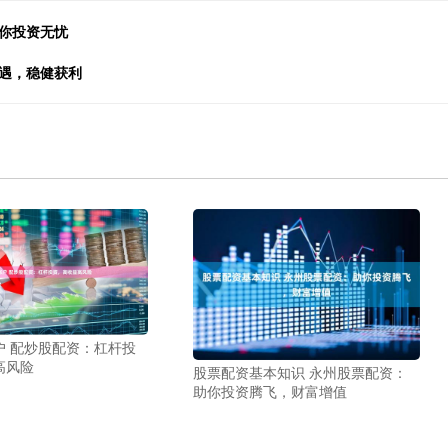
你投资无忧
机遇，稳健获利
户 配炒股配资：杠杆投
高风险
股票配资基本知识 永州股票配资：
助你投资腾飞，财富增值