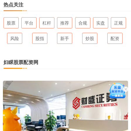
热点关注
股票
平台
杠杆
推荐
合规
实盘
正规
风险
股指
新手
炒股
配资
妇睬股票配资网